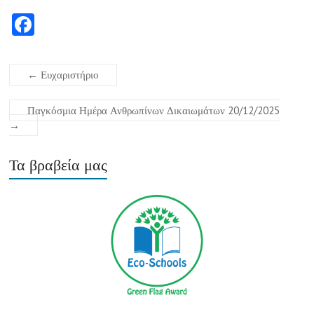
Fa
ce
b
←
Ευχαριστήριο
o
o
Παγκόσμια Ημέρα Ανθρωπίνων Δικαιωμάτων 20/12/2025
→
k
Τα βραβεία μας