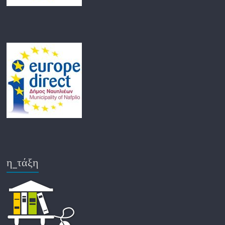
η_τάξη