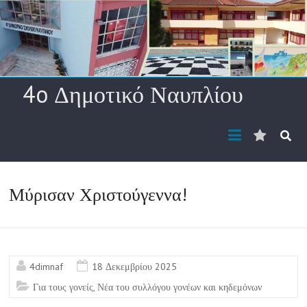
Skip
to
content
4o Δημοτικό Ναυπλίου
Διεύθυ
ηλ.
ταχυδρ
Μύρισαν Χριστούγεννα!
4dimnaf
18 Δεκεμβρίου 2025
Για τους γονείς
,
Νέα του συλλόγου γονέων και κηδεμόνων