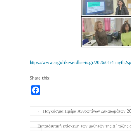
https://www.argolikeseidhseis.gr/2026/01/4-myth2sp
Share this:
Fa
ce
b
←
Παγκόσμια Ημέρα Ανθρωπίνων Δικαιωμάτων 20
o
o
Εκπαιδευτική επίσκεψη των μαθητών της Δ΄ τάξης 