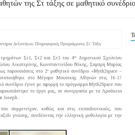
θητών της Στ τάξης σε μαθητικό συνέδρι
Τ
στήρια Δεξιοτήτων
,
Πληροφορική
,
Προγράμματα
,
Στ' Τάξη
 τμημάτων Στ1, Στ2 και Στ3 του 4
Δημοτικού Σχολείου
ου
σώπου Αικατερίνης, Κωνσταντινίδου Νίκης, Σαμπρή Μαρίας
ως παρουσιάσεις στο 2
μαθητικό συνέδριο «Myth2space –
ο
τοποιήθηκε στο Μέγαρο Μουσικής Αθηνών στις 16-17
κό συνέδριο έγινε με αφορμή το πρόγραμμα Myth2Space που
αρουσιάστηκε το έργο μας, σε συνεργασία με τα Αρσάκεια
 Joseph .
που συμμετείχαν, καθώς και στις εκπαιδευτικούς, που
ταξίδι γνώσης, συνδέοντας την ελληνική μυθολογία με την