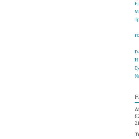
Ε
Μ
Τ
Π
Γι
Η 
Σ
Ν
Ε
Δ
Ε
2
Τ