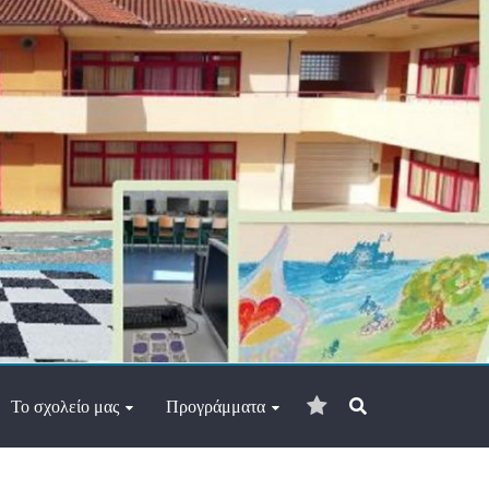
Διεύθυνση
ηλ.
Το σχολείο μας
Προγράμματα
ταχυδρομίου