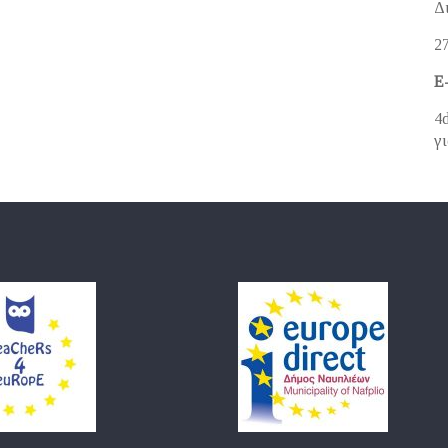
Δ
2
E
4
γι