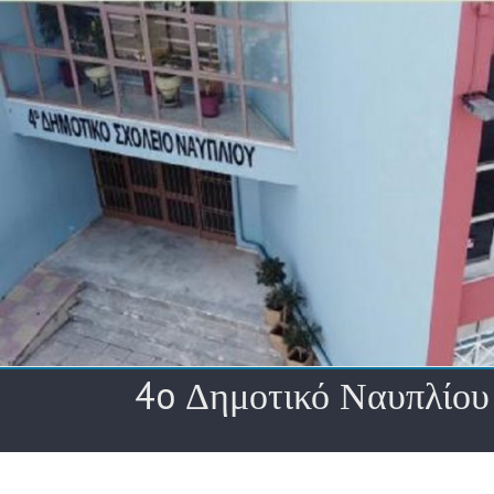
Skip
to
content
4o Δημοτικό Ναυπλίου