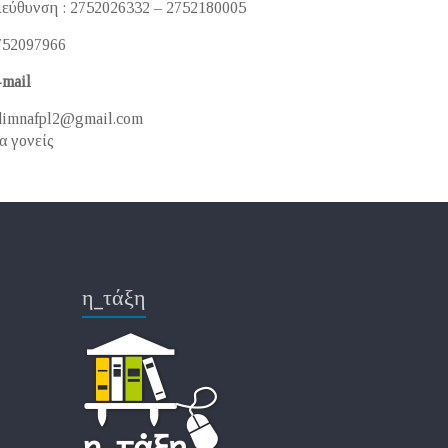
ιεύθυνση : 2752026332 – 2752180005
752097966
-mail
dimnafpl2@gmail.com
α γονείς
η_τάξη