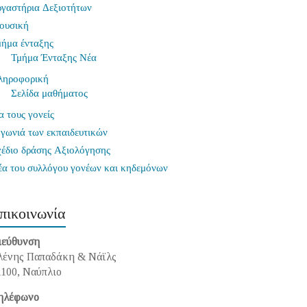
ργαστήρια Δεξιοτήτων
ουσική
μήμα ένταξης
Τμήμα Ένταξης Νέα
ληροφορική
Σελίδα μαθήματος
α τους γονείς
γωνιά των εκπαιδευτικών
χέδιο δράσης Αξιολόγησης
έα του συλλόγου γονέων και κηδεμόνων
πικοινωνία
ιεύθυνση
λένης Παπαδάκη & Νάϊλς
1100, Ναύπλιο
ηλέφωνο