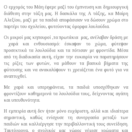
Ο ερχομός του Μάη έφερε μαζί του έμπνευση και δημιουργική
διάθεση στην τάξη μας. Η δασκάλα της Α τάξης, κα Μαίρη
Αλεξίου, μαζί με τα παιδιά αποφάσισαν να δώσουν χρώμα στο
παρτέρι του σχολείου, φυτεύοντας όμορφα λουλούδια.
Οι μικροί μας κηπουροί ,τα πρωτάκια μας, ανέλαβαν δράση με
χαρά και ενθουσιασμό: έσκαψαν το χώμα, φύτεψαν
προσεκτικά τα λουλούδια και τα πότισαν με φροντίδα. Μέσα
από τη διαδικασία αυτή, είχαν την ευκαιρία να παρατηρήσουν
τις ρίζες των φυτών, να μάθουν τα βασικά βήματα της
φύτευσης και να ανακαλύψουν τι χρειάζεται ένα φυτό για να
αναπτυχθεί.
Με χαρά και υπερηφάνεια, τα παιδιά υποσχέθηκαν να
φροντίζουν καθημερινά τα λουλούδια τους, δείχνοντας αγάπη
και υπευθυνότητα.
Η εμπειρία αυτή δεν ήταν μόνο ευχάριστη, αλλά και ιδιαίτερα
σημαντική, καθώς ενίσχυσε τη συνεργασία μεταξύ των
παιδιών και καλλιέργησε την περιβαλλοντική τους συνείδηση.
Ταυτόχρονα, ο σχολικός μας χώρος γέμισε χρώματα και