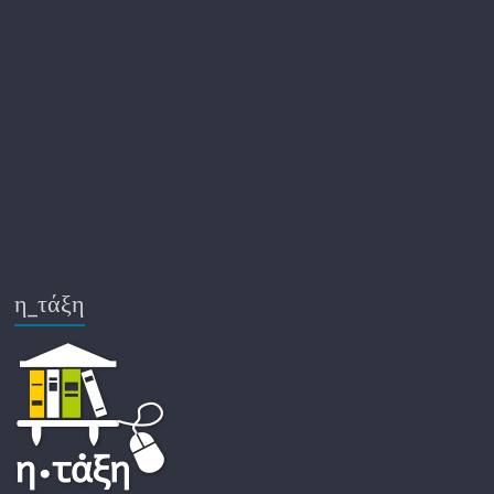
η_τάξη