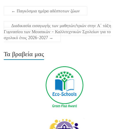
b
←
Παγκόσμια ημέρα αδέσποτων ζώων
o
o
Διαδικασία εισαγωγής των μαθητών/τριών στην Α΄ τάξη
Γυμνασίου των Μουσικών – Καλλιτεχνικών Σχολείων για το
k
σχολικό έτος 2026-2027
→
Τα βραβεία μας