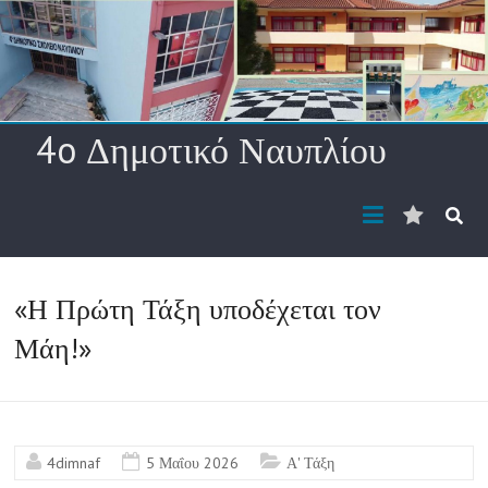
Skip
to
content
4o Δημοτικό Ναυπλίου
Διεύθυ
ηλ.
ταχυδρ
«Η Πρώτη Τάξη υποδέχεται τον
Μάη!»
4dimnaf
5 Μαΐου 2026
Α' Τάξη