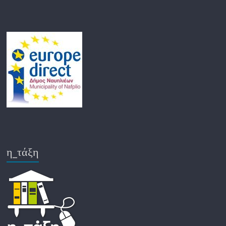
η_τάξη