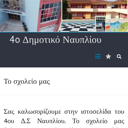
Skip
to
content
4o Δημοτικό Ναυπλίου
Διεύθυ
ηλ.
ταχυδρ
Το σχολείο μας
Σας καλωσορίζουμε στην ιστοσελίδα του
4ου Δ.Σ Ναυπλίου. Το σχολείο μας