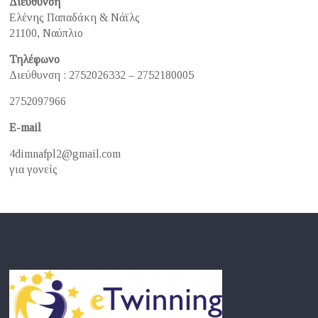
Διεύθυνση
Ελένης Παπαδάκη & Νάϊλς
21100, Ναύπλιο
Τηλέφωνο
Διεύθυνση : 2752026332 – 2752180005
2752097966
E-mail
4dimnafpl2@gmail.com
για γονείς