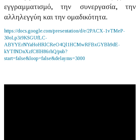
εγγραμματισμό, την συνεργασία, την
αλληλεγγύη και την ομαδικότητα.
https://docs.google.com/presentation/d/e/2PACX-1vTMeP-
30oLp3i9KSGUfLC-
ABYYErNYaHoHRlCReO4Ql1HCMwRFBxGYBh9dE-
kYTfNDnXzfC8lH86rhQ/pub?
start=false&loop=false&delayms=3000