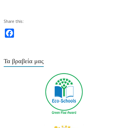
Share this:
Fa
ce
b
o
Τα βραβεία μας
o
k