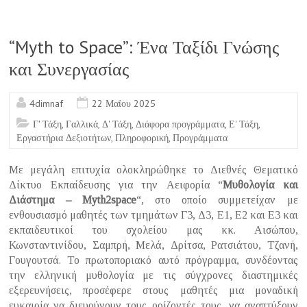
ce
b
o
“Myth to Space”: Ένα Ταξίδι Γνώσης
o
και Συνεργασίας
k
4dimnaf
22 Μαΐου 2025
Γ' Τάξη
,
Γαλλικά
,
Δ' Τάξη
,
Διάφορα προγράμματα
,
Ε' Τάξη
,
Εργαστήρια Δεξιοτήτων
,
Πληροφορική
,
Προγράμματα
Με μεγάλη επιτυχία ολοκληρώθηκε το Διεθνές Θεματικό
Δίκτυο Εκπαίδευσης για την Αειφορία “
Μυθολογία και
Διάστημα – Myth2space
“, στο οποίο συμμετείχαν με
ενθουσιασμό μαθητές των τμημάτων Γ3, Δ3, Ε1, Ε2 και Ε3 και
εκπαιδευτικοί του σχολείου μας κκ. Αισώπου,
Κωνσταντινίδου, Σαμπρή, Μελά, Δρίτσα, Ρατσιάτου, Τζανή,
Γουγουτσά. Το πρωτοποριακό αυτό πρόγραμμα, συνδέοντας
την ελληνική μυθολογία με τις σύγχρονες διαστημικές
εξερευνήσεις, προσέφερε στους μαθητές μια μοναδική
ευκαιρία να διευρύνουν τους ορίζοντές τους, να αναπτύξουν