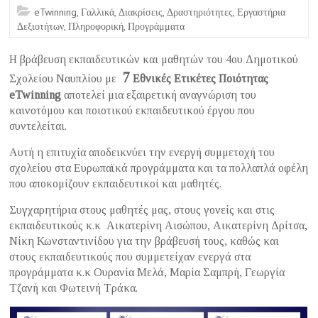
eTwinning
,
Γαλλικά
,
Διακρίσεις
,
Δραστηριότητες
,
Εργαστήρια
Δεξιοτήτων
,
Πληροφορική
,
Προγράμματα
Η βράβευση εκπαιδευτικών και μαθητών του 4ου Δημοτικού
7
Σχολείου Ναυπλίου με
Εθνικές Ετικέτες Ποιότητας
eTwinning
αποτελεί μια εξαιρετική αναγνώριση του
καινοτόμου και ποιοτικού εκπαιδευτικού έργου που
συντελείται.
Αυτή η επιτυχία αποδεικνύει την ενεργή συμμετοχή του
σχολείου στα Ευρωπαϊκά προγράμματα και τα πολλαπλά οφέλη
που αποκομίζουν εκπαιδευτικοί και μαθητές.
Συγχαρητήρια στους μαθητές μας, στους γονείς και στις
εκπαιδευτικούς κ.κ Αικατερίνη Αισώπου, Αικατερίνη Δρίτσα,
Νίκη Κωνσταντινίδου για την βράβευσή τους, καθώς και
στους εκπαιδευτικούς που συμμετείχαν ενεργά στα
προγράμματα κ.κ Ουρανία Μελά, Μαρία Σαμπρή, Γεωργία
Τζανή και Φωτεινή Τράκα.