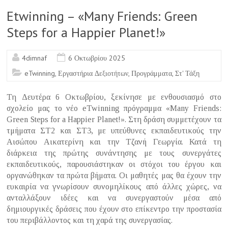
o
Etwinning – «Many Friends: Green
o
Steps for a Happier Planet!»
k
4dimnaf
6 Οκτωβρίου 2025
eTwinning
,
Εργαστήρια Δεξιοτήτων
,
Προγράμματα
,
Στ' Τάξη
Τη Δευτέρα 6 Οκτωβρίου, ξεκίνησε με ενθουσιασμό στο
σχολείο μας το νέο eTwinning πρόγραμμα «Many Friends:
Green Steps for a Happier Planet!». Στη δράση συμμετέχουν τα
τμήματα ΣΤ2 και ΣΤ3, με υπεύθυνες εκπαιδευτικούς την
Αισώπου Αικατερίνη και την Τζανή Γεωργία. Κατά τη
διάρκεια της πρώτης συνάντησης με τους συνεργάτες
εκπαιδευτικούς, παρουσιάστηκαν οι στόχοι του έργου και
οργανώθηκαν τα πρώτα βήματα. Οι μαθητές μας θα έχουν την
ευκαιρία να γνωρίσουν συνομηλίκους από άλλες χώρες, να
ανταλλάξουν ιδέες και να συνεργαστούν μέσα από
δημιουργικές δράσεις που έχουν στο επίκεντρο την προστασία
του περιβάλλοντος και τη χαρά της συνεργασίας.