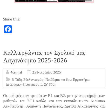
Share this:
Fa
ce
b
o
Καλλιεργώντας τον Σχολικό μας
o
Λαχανόκηπο 2025-2026
k
4dimnaf
25 Νοεμβρίου 2025
Β' Τάξη
,
Εθελοντισμός - Νοιάζομαι και δρω
,
Εργαστήρια
Δεξιοτήτων
,
Προγράμματα
,
Στ' Τάξη
Οι μαθητές των τμημάτων Β1 και Β2, με την υποστήριξη των
μαθητών του ΣΤ1 καθώς και των εκπαιδευτικών Αισώπου
Αικατερίνης, Ασπιώτη Παναγιώτας, Δρίτσα Αικατερίνης και