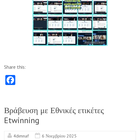
Share this:
Fa
ce
b
o
Βράβευση με Εθνικές ετικέτες
o
Etwinning
k
4dimnaf
6 Νοεμβρίου 2025