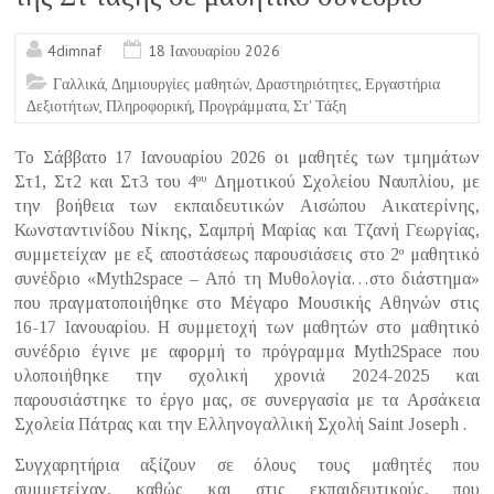
k
4dimnaf
18 Ιανουαρίου 2026
Γαλλικά
,
Δημιουργίες μαθητών
,
Δραστηριότητες
,
Εργαστήρια
Δεξιοτήτων
,
Πληροφορική
,
Προγράμματα
,
Στ' Τάξη
Το Σάββατο 17 Ιανουαρίου 2026 οι μαθητές των τμημάτων
Στ1, Στ2 και Στ3 του 4
Δημοτικού Σχολείου Ναυπλίου, με
ου
την βοήθεια των εκπαιδευτικών Αισώπου Αικατερίνης,
Κωνσταντινίδου Νίκης, Σαμπρή Μαρίας και Τζανή Γεωργίας,
συμμετείχαν με εξ αποστάσεως παρουσιάσεις στο 2
μαθητικό
ο
συνέδριο «Myth2space – Από τη Μυθολογία…στο διάστημα»
που πραγματοποιήθηκε στο Μέγαρο Μουσικής Αθηνών στις
16-17 Ιανουαρίου. Η συμμετοχή των μαθητών στο μαθητικό
συνέδριο έγινε με αφορμή το πρόγραμμα Myth2Space που
υλοποιήθηκε την σχολική χρονιά 2024-2025 και
παρουσιάστηκε το έργο μας, σε συνεργασία με τα Αρσάκεια
Σχολεία Πάτρας και την Ελληνογαλλική Σχολή Saint Joseph .
Συγχαρητήρια αξίζουν σε όλους τους μαθητές που
συμμετείχαν, καθώς και στις εκπαιδευτικούς, που