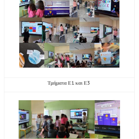
Τμήματα Ε1 και Ε3