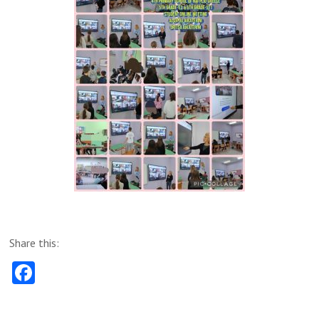
Share this:
Fa
ce
b