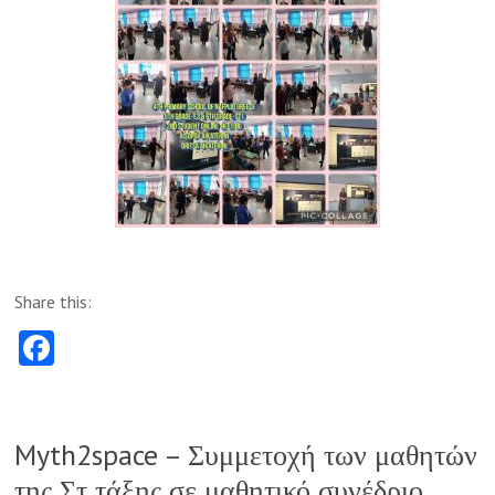
Share this:
Fa
ce
b
o
Myth2space – Συμμετοχή των μαθητών
o
της Στ τάξης σε μαθητικό συνέδριο