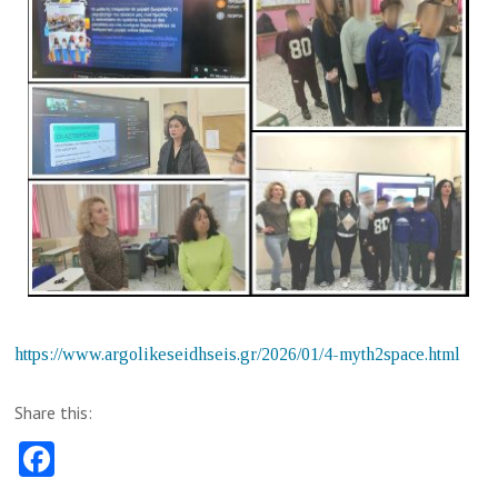
https://www.argolikeseidhseis.gr/2026/01/4-myth2space.html
Share this:
Fa
ce