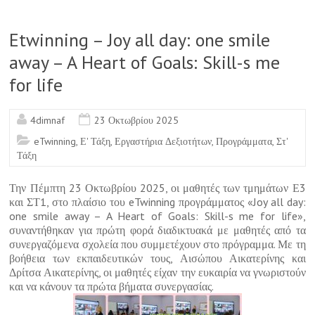
b
o
Etwinning – Joy all day: one smile
o
away – A Heart of Goals: Skill-s me
k
for life
4dimnaf
23 Οκτωβρίου 2025
eTwinning
,
Ε' Τάξη
,
Εργαστήρια Δεξιοτήτων
,
Προγράμματα
,
Στ'
Τάξη
Την Πέμπτη 23 Οκτωβρίου 2025, οι μαθητές των τμημάτων Ε3
και ΣΤ1, στο πλαίσιο του eTwinning προγράμματος «Joy all day:
one smile away – A Heart of Goals: Skill-s me for life»,
συναντήθηκαν για πρώτη φορά διαδικτυακά με μαθητές από τα
συνεργαζόμενα σχολεία που συμμετέχουν στο πρόγραμμα. Με τη
βοήθεια των εκπαιδευτικών τους, Αισώπου Αικατερίνης και
Δρίτσα Αικατερίνης, οι μαθητές είχαν την ευκαιρία να γνωριστούν
και να κάνουν τα πρώτα βήματα συνεργασίας.