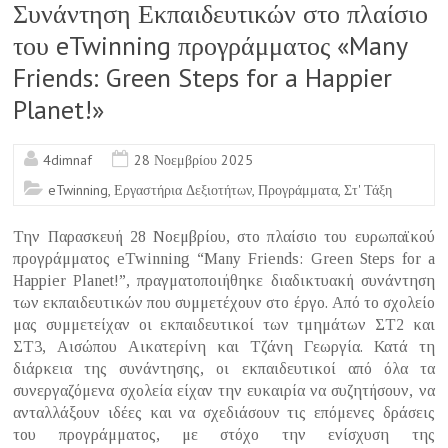
o
Συνάντηση Εκπαιδευτικών στο πλαίσιο
o
του eTwinning προγράμματος «Many
k
Friends: Green Steps for a Happier
Planet!»
4dimnaf
28 Νοεμβρίου 2025
eTwinning
,
Εργαστήρια Δεξιοτήτων
,
Προγράμματα
,
Στ' Τάξη
Την Παρασκευή 28 Νοεμβρίου, στο πλαίσιο του ευρωπαϊκού
προγράμματος eTwinning “Many Friends: Green Steps for a
Happier Planet!”, πραγματοποιήθηκε διαδικτυακή συνάντηση
των εκπαιδευτικών που συμμετέχουν στο έργο. Από το σχολείο
μας συμμετείχαν οι εκπαιδευτικοί των τμημάτων ΣΤ2 και
ΣΤ3, Αισώπου Αικατερίνη και Τζάνη Γεωργία. Κατά τη
διάρκεια της συνάντησης, οι εκπαιδευτικοί από όλα τα
συνεργαζόμενα σχολεία είχαν την ευκαιρία να συζητήσουν, να
ανταλλάξουν ιδέες και να σχεδιάσουν τις επόμενες δράσεις
του προγράμματος, με στόχο την ενίσχυση της