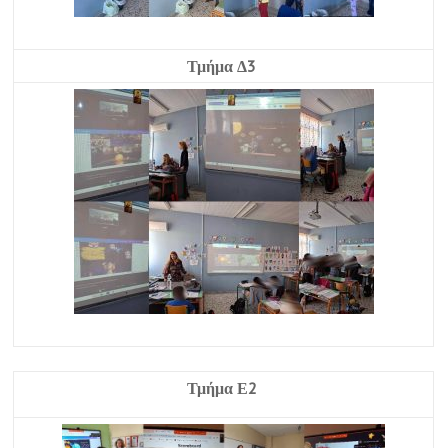
Τμήμα Δ3
Τμήμα Ε2