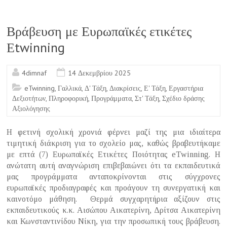
b
o
Βράβευση με Ευρωπαϊκές ετικέτες
o
Εtwinning
k
4dimnaf
14 Δεκεμβρίου 2025
eTwinning
,
Γαλλικά
,
Δ' Τάξη
,
Διακρίσεις
,
Ε' Τάξη
,
Εργαστήρια
Δεξιοτήτων
,
Πληροφορική
,
Προγράμματα
,
Στ' Τάξη
,
Σχέδιο δράσης
Αξιολόγησης
Η φετινή σχολική χρονιά φέρνει μαζί της μια ιδιαίτερα
τιμητική διάκριση για το σχολείο μας, καθώς βραβευτήκαμε
με επτά (7) Ευρωπαϊκές Ετικέτες Ποιότητας eTwinning. Η
ανώτατη αυτή αναγνώριση επιβεβαιώνει ότι τα εκπαιδευτικά
μας προγράμματα ανταποκρίνονται στις σύγχρονες
ευρωπαϊκές προδιαγραφές και προάγουν τη συνεργατική και
καινοτόμο μάθηση. Θερμά συγχαρητήρια αξίζουν στις
εκπαιδευτικούς κ.κ. Αισώπου Αικατερίνη, Δρίτσα Αικατερίνη
και Κωνσταντινίδου Νίκη, για την προσωπική τους βράβευση.