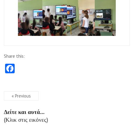
Share this:
Fa
ce
b
o
« Previous
o
Δείτε και αυτά...
k
(Κλικ στις εικόνες)