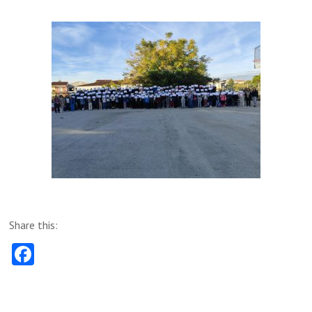
Share this:
Fa
ce
b