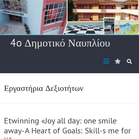
Skip
to
content
4o Δημοτικό Ναυπλίου
Διεύθυ
ηλ.
ταχυδρ
Εργαστήρια Δεξιοτήτων
Etwinning «Joy all day: one smile
away-A Heart of Goals: Skill-s me for