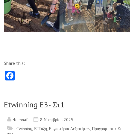
Share this:
Fa
ce
b
o
Etwinning E3- Στ1
o
4dimnaf
8 Νοεμβρίου 2025
k
eTwinning
,
Ε' Τάξη
,
Εργαστήρια Δεξιοτήτων
,
Προγράμματα
,
Στ'