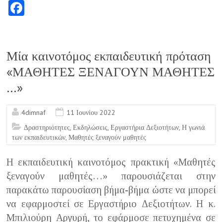
Fa
ce
b
o
Μία καινοτόμος εκπαιδευτική πρόταση
o
«ΜΑΘΗΤΕΣ ΞΕΝΑΓΟΥΝ ΜΑΘΗΤΕΣ
k
…»
4dimnaf
11 Ιουνίου 2022
Δραστηριότητες
,
Εκδηλώσεις
,
Εργαστήρια Δεξιοτήτων
,
Η γωνιά
των εκπαιδευτικών
,
Μαθητές ξεναγούν μαθητές
Η εκπαιδευτική καινοτόμος πρακτική «Μαθητές
ξεναγούν μαθητές…» παρουσιάζεται στην
παρακάτω παρουσίαση βήμα-βήμα ώστε να μπορεί
να εφαρμοστεί σε Εργαστήριο Δεξιοτήτων. Η κ.
Μπιλιούρη Αργυρή, το εφάρμοσε πετυχημένα σε