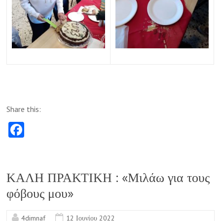
Share this:
Fa
ce
b
o
ΚΑΛΗ ΠΡΑΚΤΙΚΗ : «Μιλάω για τους
o
φόβους μου»
k
4dimnaf
12 Ιουνίου 2022