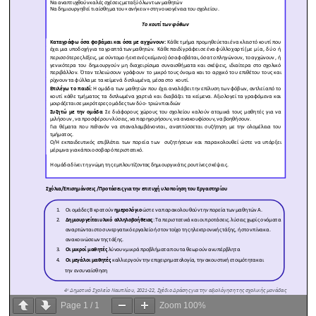
Page
1
/
1
Zoom
100%