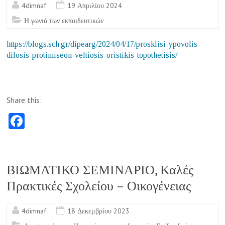
4dimnaf
19 Απριλίου 2024
Η γωνιά των εκπαιδευτικών
https://blogs.sch.gr/dipearg/2024/04/17/prosklisi-ypovolis-
dilosis-protimiseon-veltiosis-oristikis-topothetisis/
Share this:
Fa
ce
b
o
ΒΙΩΜΑΤΙΚΟ ΣΕΜΙΝΑΡΙΟ, Καλές
o
Πρακτικές Σχολείου – Οικογένειας
k
4dimnaf
18 Δεκεμβρίου 2023