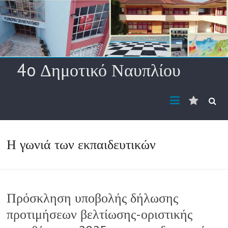
Skip
to
content
4o Δημοτικό Ναυπλίου
Διεύθυ
ηλ.
ταχυδρ
Η γωνιά των εκπαιδευτικών
Πρόσκληση υποβολής δήλωσης
προτιμήσεων βελτίωσης-οριστικής