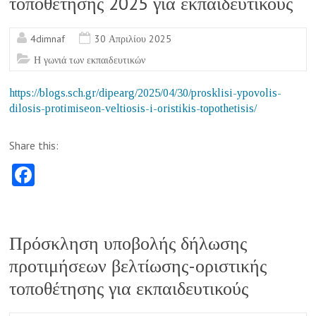
τοποθέτησης 2025 για εκπαιδευτικούς
4dimnaf
30 Απριλίου 2025
Η γωνιά των εκπαιδευτικών
https://blogs.sch.gr/dipearg/2025/04/30/prosklisi-ypovolis-
dilosis-protimiseon-veltiosis-i-oristikis-topothetisis/
Share this:
Fa
ce
b
o
Πρόσκληση υποβολής δήλωσης
o
προτιμήσεων βελτίωσης-οριστικής
k
τοποθέτησης για εκπαιδευτικούς