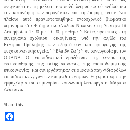
αναγκαιότητα τη μελέτη του πολύπλευρου αυτού πεδίου και
την κατανόηση των παραγόντων που τη διαμορφώνουν. Στο
πλαίσιο αυτό πραγματοποιήθηκε ενδοσχολικό βιωματικό
σεμινάριο στο 4
δημοτικό σχολείο Ναυπλίου τη Δευτέρα 18
ο
Δεκεμβρίου 17.30 με 20. 30, με θέμα ’’ Καλές πρακτικές στη
συνεργασία σχολείου –οικογένειας, υπό την αιγίδα του
Κέντρου Πρόληψης των εξαρτήσεων και προαγωγής της
ψυχοκοινωνικής υγείας’ ‘’Ελπίδα Ζωής’’ σε συνεργασία με τον
ΟΚΑΝΑ. Οι εκπαιδευτικοί εμπέδωσαν της έννοια της
ενσυναίσθησης, της καλής ακρόασης, της εποικοδομητικής
επικοινωνίας και συνεργάστηκαν σε ομαδικά παιχνίδια ρόλων
εκπαιδευτικών, γονέων και μαθητών/τριών. Ευχαριστούμε την
εμψυχώτρια του σεμιναρίου, κοινωνική λειτουργό κ. Μάρκου
Δέσποινα.
Share this:
Fa
ce