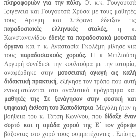
πληροφοριών για την πόλη.
Οι κ.κ. Γουγουτσά
Ιφιγένεια και Γουγουτσά Χρύσα με τους μαθητές
τους Άρτεμη και Στέφανο έδειξαν τις
παραδοσιακές ελληνικές στολές,
η κ.
Κωνσταντινίδου
έδειξε τα παραδοσιακά μουσικά
όργανα
και η κ. Αναστασία Γκολέμη μίλησε για
τους
παραδοσιακούς χορούς.
Η κ Μπιλιούρη
Αργυρή συνέδεσε την κουλτούρα με την ιστορία,
αναφέρθηκε στην
μουσειακή αγωγή ως καλή
διδακτική πρακτική
, εξήγησε τον τρόπο που αυτή
ενσωματώνεται στο αναλυτικό πρόγραμμα και
μαθητές της Στ ξενάγησαν στην φυσική και
ψηφιακή έκθεση του Καποδίστρια
. Μεγάλη ήταν η
βοήθεια του κ. Τάτση Κων/νου, που
δίδαξε έναν
συρτό και η ομάδα χορού της Ε΄ τον χόρεψε
βάζοντας στο χορό τους συμμετέχοντες . Επίσης,