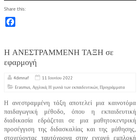
Share this:
Fa
ce
b
o
Η ΑΝΕΣΤΡΑΜΜΕΝΗ ΤΑΞΗ σε
o
εφαρμογή
k
4dimnaf
11 Ιουνίου 2022
Erasmus
,
Αγγλικά
,
Η γωνιά των εκπαιδευτικών
,
Προγράμματα
Η ανεστραμμένη τάξη αποτελεί μια καινοτόμα
παιδαγωγική μέθοδο, όπου η εκπαιδευτική
διαδικασία εδράζεται σε μια μαθητοκεντρική
προσέγγιση της διδασκαλίας και της μάθησης,
στοχεύοντας ταυτόχρονα στην ενεργή εμπλοκή