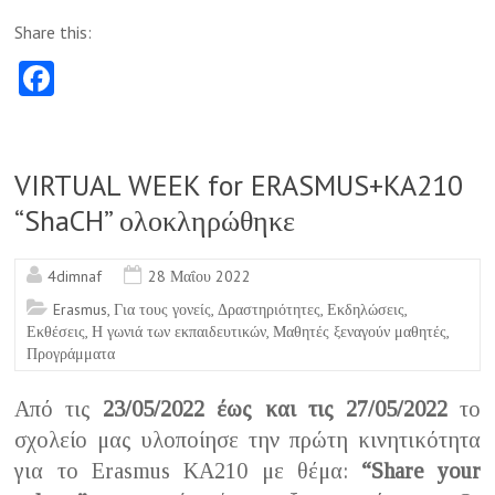
Share this:
Fa
ce
b
o
VIRTUAL WEEK for ERASMUS+KA210
o
“ShaCH” ολοκληρώθηκε
k
4dimnaf
28 Μαΐου 2022
Erasmus
,
Για τους γονείς
,
Δραστηριότητες
,
Εκδηλώσεις
,
Εκθέσεις
,
Η γωνιά των εκπαιδευτικών
,
Μαθητές ξεναγούν μαθητές
,
Προγράμματα
Από τις
23/05/2022 έως και τις 27/05/2022
το
σχολείο μας υλοποίησε την πρώτη κινητικότητα
για το Erasmus KA210 με θέμα:
“Share your