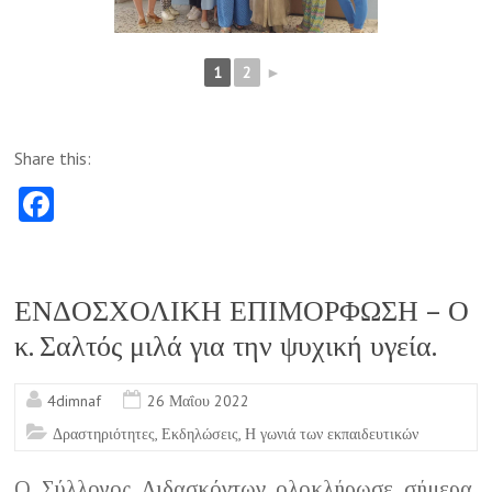
1
2
►
Share this:
Fa
ce
b
o
ΕΝΔΟΣΧΟΛΙΚΗ ΕΠΙΜΟΡΦΩΣΗ – Ο
o
κ. Σαλτός μιλά για την ψυχική υγεία.
k
4dimnaf
26 Μαΐου 2022
Δραστηριότητες
,
Εκδηλώσεις
,
Η γωνιά των εκπαιδευτικών
Ο Σύλλογος Διδασκόντων ολοκλήρωσε σήμερα,