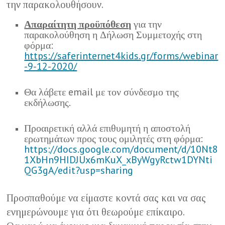
την παρακολουθήσουν.
Απαραίτητη προϋπόθεση
για την
παρακολούθηση η Δήλωση Συμμετοχής στη
φόρμα:
https://saferinternet4kids.gr/forms/webinar
-9-12-2020/
Θα λάβετε email με τον σύνδεσμο της
εκδήλωσης.
Προαιρετική αλλά επιθυμητή η αποστολή
ερωτημάτων προς τους ομιλητές στη φόρμα:
https://docs.google.com/document/d/10Nt8
1XbHn9HIDJUx6mKuX_xByWgyRctw1DYNti
QG3gA/edit?usp=sharing
Προσπαθούμε να είμαστε κοντά σας και να σας
ενημερώνουμε για ότι θεωρούμε επίκαιρο.