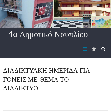
Skip
to
content
4o Δημοτικό Ναυπλίου
Διεύθυ
ηλ.
ταχυδρ
ΔΙΑΔΙΚΤΥΑΚΗ ΗΜΕΡΙΔΑ ΓΙΑ
ΓΟΝΕΙΣ ΜΕ ΘΕΜΑ ΤΟ
ΔΙΑΔΙΚΤΥΟ