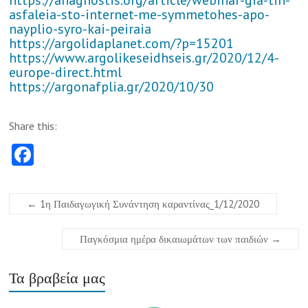
https://anagnostis.org/article/webinar-gia-tin-
asfaleia-sto-internet-me-symmetohes-apo-
nayplio-syro-kai-peiraia
https://argolidaplanet.com/?p=15201
https://www.argolikeseidhseis.gr/2020/12/4-
europe-direct.html
https://argonafplia.gr/2020/10/30
Share this:
Fa
ce
b
←
1η Παιδαγωγική Συνάντηση καραντίνας_1/12/2020
o
o
Παγκόσμια ημέρα δικαιωμάτων των παιδιών
→
k
Τα βραβεία μας