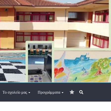
Διεύθυνση
ηλ.
Το σχολείο μας
Προγράμματα
ταχυδρομίου