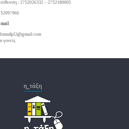
ιεύθυνση : 2752026332 – 2752180005
752097966
-mail
dimnafpl2@gmail.com
α γονείς
η_τάξη