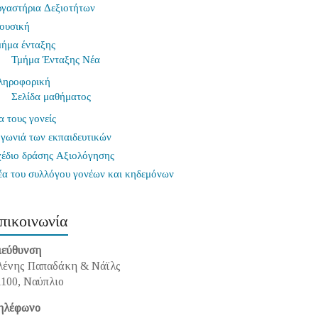
ργαστήρια Δεξιοτήτων
ουσική
μήμα ένταξης
Τμήμα Ένταξης Νέα
ληροφορική
Σελίδα μαθήματος
α τους γονείς
γωνιά των εκπαιδευτικών
χέδιο δράσης Αξιολόγησης
έα του συλλόγου γονέων και κηδεμόνων
πικοινωνία
ιεύθυνση
λένης Παπαδάκη & Νάϊλς
1100, Ναύπλιο
ηλέφωνο