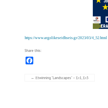
https://www.argolikeseidhseis.gr/2023/03/4_52.html
Share this:
Fa
ce
b
←
Εtwinning “Landscapes” – Στ1, Στ3
o
o
k