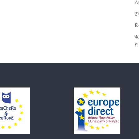
Δ
2
E
4
γι