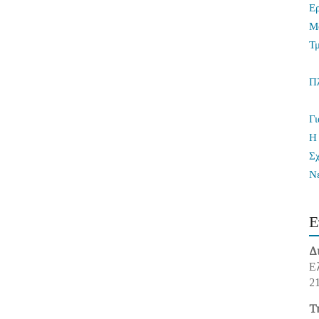
Ε
Μ
Τ
Π
Γι
Η 
Σ
Ν
Ε
Δ
Ε
2
Τ