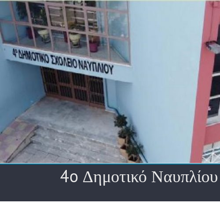
Skip
to
content
4o Δημοτικό Ναυπλίου